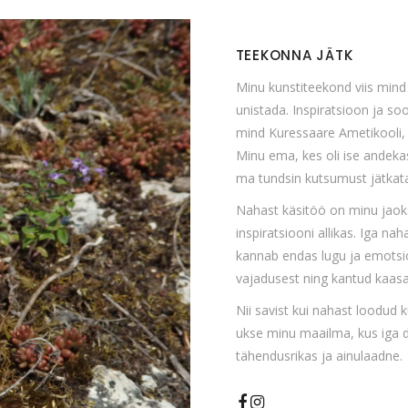
TEEKONNA JÄTK
Minu kunstiteekond viis min
unistada. Inspiratsioon ja soo
mind Kuressaare Ametikooli, 
Minu ema, kes oli ise andeka
ma tundsin kutsumust jätkata
Nahast käsitöö on minu jaoks
inspiratsiooni allikas. Iga na
kannab endas lugu ja emotsi
vajadusest ning kantud kaasa
Nii savist kui nahast loodud 
ukse minu maailma, kus iga d
tähendusrikas ja ainulaadne.