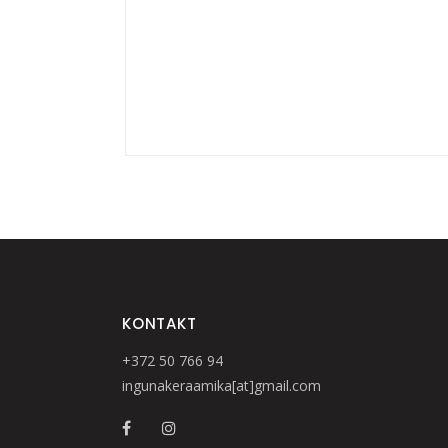
KONTAKT
+372 50 766 94
ingunakeraamika[at]gmail.com