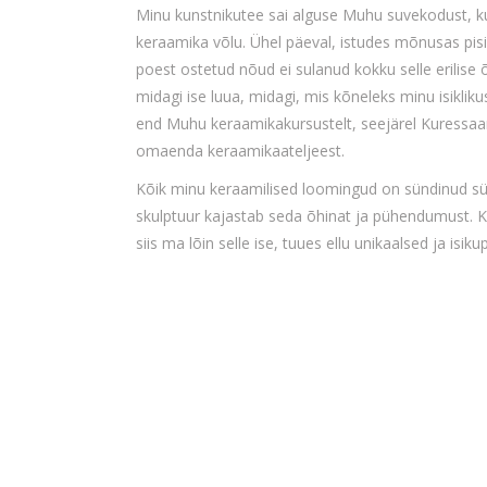
Minu kunstnikutee sai alguse Muhu suvekodust, k
keraamika võlu. Ühel päeval, istudes mõnusas pisi
poest ostetud nõud ei sulanud kokku selle erilise
midagi ise luua, midagi, mis kõneleks minu isiklikus
end Muhu keraamikakursustelt, seejärel Kuressaar
omaenda keraamikaateljeest.
Kõik minu keraamilised loomingud on sündinud süda
skulptuur kajastab seda õhinat ja pühendumust. K
siis ma lõin selle ise, tuues ellu unikaalsed ja is