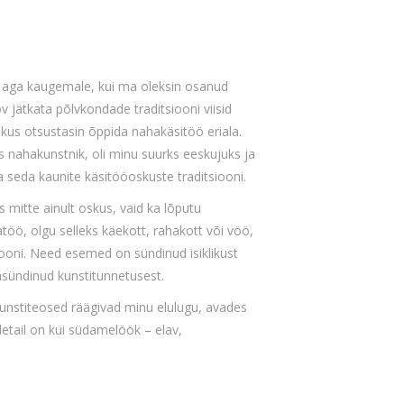
d aga kaugemale, kui ma oleksin osanud
v jätkata põlvkondade traditsiooni viisid
kus otsustasin õppida nahakäsitöö eriala.
s nahakunstnik, oli minu suurks eeskujuks ja
 seda kaunite käsitööoskuste traditsiooni.
 mitte ainult oskus, vaid ka lõputu
hatöö, olgu selleks käekott, rahakott või vöö,
ooni. Need esemed on sündinud isiklikust
sündinud kunstitunnetusest.
kunstiteosed räägivad minu elulugu, avades
etail on kui südamelöök – elav,