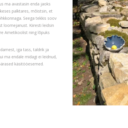
us ma avastasin enda jaoks
keses palktares, mõistsin, et
 õhkkonnaga. Seega tekkis soov
t loomejanust. Kiiresti leidsin
e Ametikoolist ning lõpuks
mest, iga tass, taldrik ja
ui ma endale midagi ei leidnud,
ikupärased käsitööesemed.