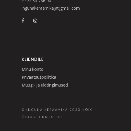
+372 50 766 94
ingunakeraamika[at]gmail.com
KLIENDILE
Minu konto
Privaatsuspoliitika
Müügi- ja üldtingimused
© INGUNA KERAAMIKA 2020 KÕIK
ÕIGUSED KAITSTUD