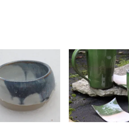
KERAAMILINE KAUSIKE
TEEPAKIHOIDJA/SEEBIA
MAIUSTUSTELE
€
6.00
€
10.00