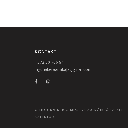
KONTAKT
+372 50 766 94
ingunakeraamika[at]gmail.com
© INGUNA KERAAMIKA 2020 KÕIK ÕIGUSED
KAITSTUD