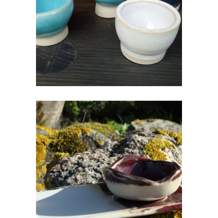
€
10.00
SUSHI KOMPLEKT II
€
18.00