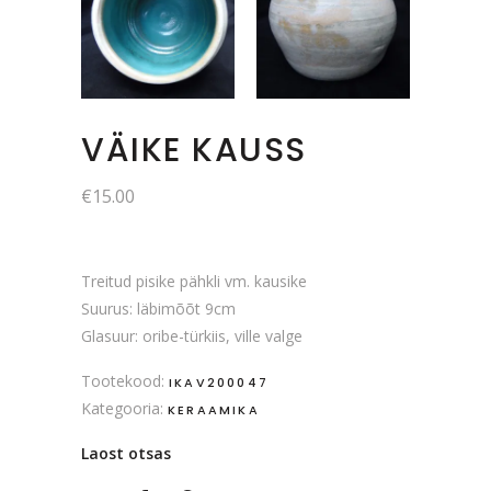
VÄIKE KAUSS
€
15.00
Treitud pisike pähkli vm. kausike
Suurus: läbimõõt 9cm
Glasuur: oribe-türkiis, ville valge
Tootekood:
IKAV200047
Kategooria:
KERAAMIKA
Laost otsas