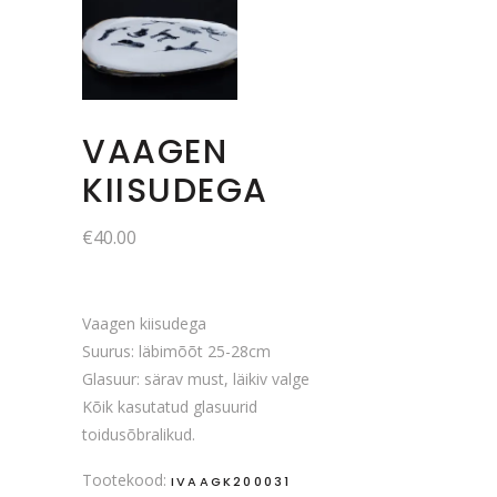
VAAGEN
KIISUDEGA
€
40.00
Vaagen kiisudega
Suurus: läbimõõt 25-28cm
Glasuur: särav must, läikiv valge
Kõik kasutatud glasuurid
toidusõbralikud.
Tootekood:
IVAAGK200031