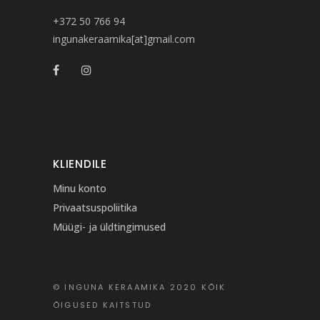
+372 50 766 94
ingunakeraamika[at]gmail.com
KLIENDILE
Minu konto
Privaatsuspoliitika
Müügi- ja üldtingimused
© INGUNA KERAAMIKA 2020 KÕIK
ÕIGUSED KAITSTUD