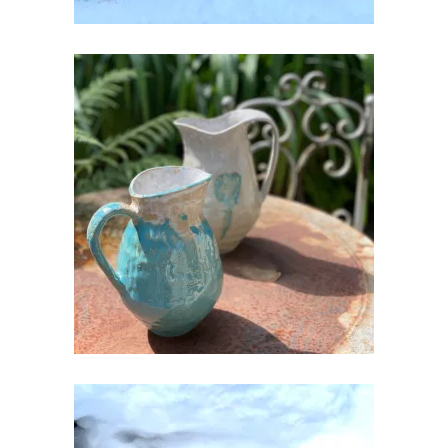
KERAAMILINE PIIMA- VÕI
MORSIKANN
€
30.00