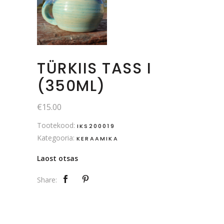
TÜRKIIS TASS I
(350ML)
€
15.00
Tootekood:
IKS200019
Kategooria:
KERAAMIKA
Laost otsas
Share: