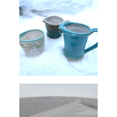
KERAAMILINE KOORE VÕI
KASTMEKANNUKE
€
20.00
KERAAMILINE KANDILINE VAAGEN