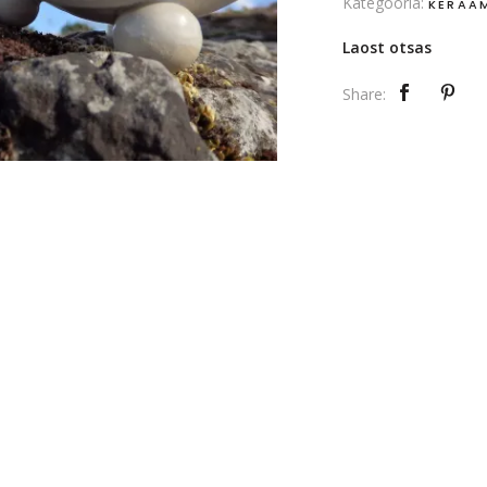
Kategooria:
KERAA
Laost otsas
Share: