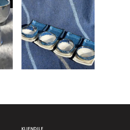
SUSHI ALUS KOOS SOJA
L
KAUSIKESEGA
€
18.00
KLIENDILE