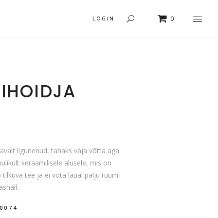
LOGIN
0
KIHOIDJA
rent
e
0.
avalt ligunenud, tahaks väja võtta aga
ikult keraamilisele alusele, mis on
ilkuva tee ja ei võta laual palju ruumi
ashall.
00074