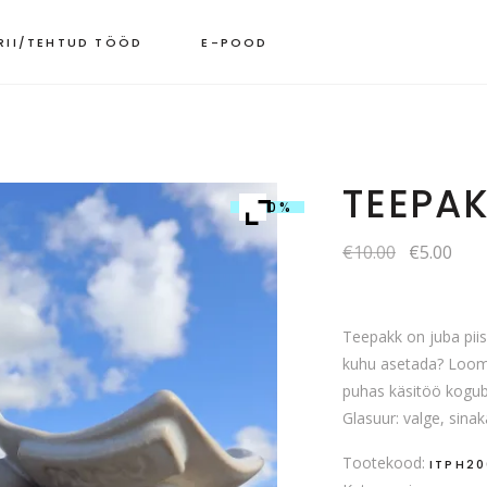
RII/TEHTUD TÖÖD
E-POOD
TEEPA
-50%
SOLD
Algne
Cur
€
10.00
€
5.00
hind
pric
oli:
is:
€10.00.
€5.0
Teepakk on juba piis
kuhu asetada? Loomul
puhas käsitöö kogub t
Glasuur: valge, sinak
Tootekood:
ITPH2