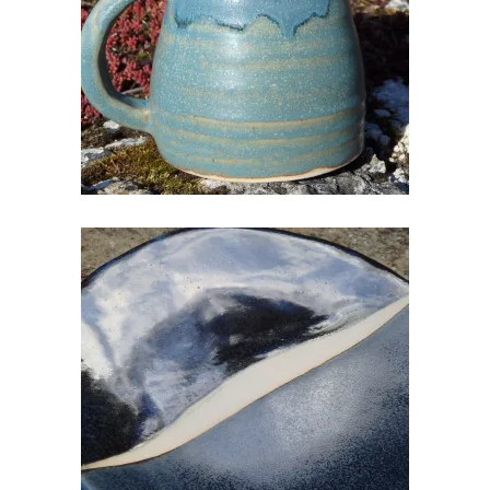
€
25.00
KERAAMILINE TALDRIK
€
10.00