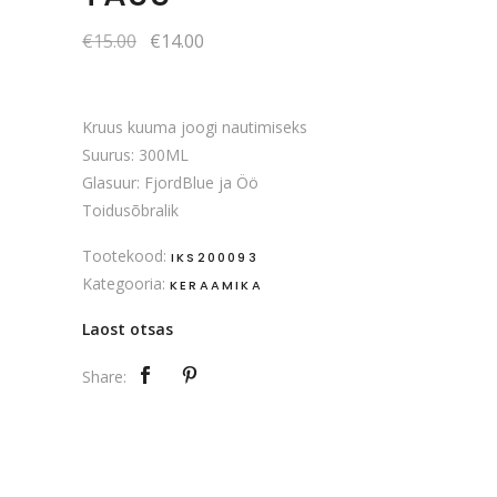
Algne
Current
€
15.00
€
14.00
hind
price
oli:
is:
€15.00.
€14.00.
Kruus kuuma joogi nautimiseks
Suurus: 300ML
Glasuur: FjordBlue ja Öö
Toidusõbralik
Tootekood:
IKS200093
Kategooria:
KERAAMIKA
Laost otsas
Share: