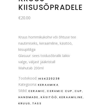
KIISUSÕPRADELE
€
20.00
Kruus hommikukohvi või õhtuse tee
nautimiseks, keraamiline, käsitöö,
kiisupildiga
Glasuur: sees toidusõbralik läikiv
valge, väljast jääkristall
Mahutab 200ml
Tootekood:
IKSK220238
Kategooria:
KERAAMIKA
Sildid:
,
,
,
CERAMIC
CERAMIC CUP
CUP
,
,
,
HANDMADE
KÄSITÖÖ
KERAAMILINE
,
KRUUS
TASS