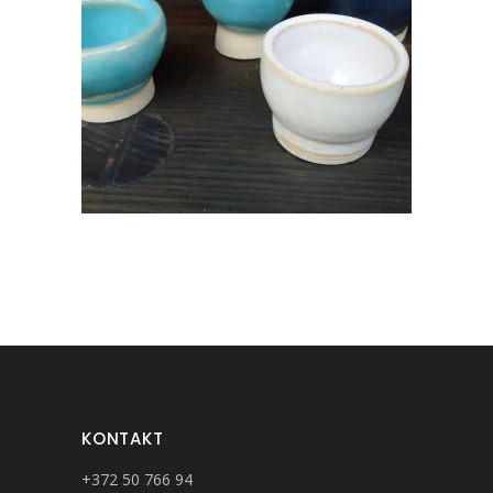
€
10.00
KONTAKT
+372 50 766 94