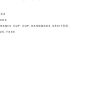
222
MIKA
,
,
,
,
ERAMIC CUP
CUP
HANDMADE
KÄSITÖÖ
,
US
TASS