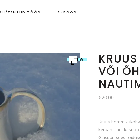
RII/TEHTUD TÖÖD
E-POOD
KRUUS
SOLD
NEW
VÕI ÕH
NAUTI
€
20.00
Kruus hommikukohvi 
keraamiline, käsitöö
Glasuur: sees toidusõb