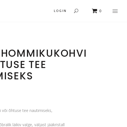
LOGIN
0
 HOMMIKUKOHVI
TUSE TEE
MISEKS
või õhtuse tee nautimiseks,
ralik läikiv valge, väljast jääkristall