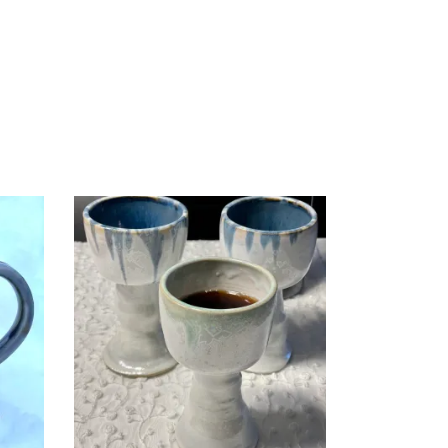
ITÖÖ
KERAAMILINE POKAAL
€
25.00