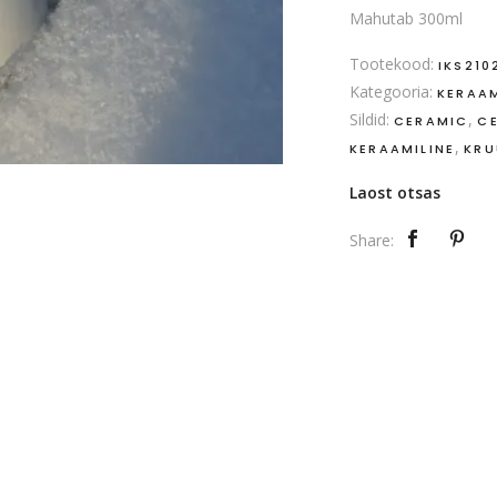
Mahutab 300ml
Tootekood:
IKS210
Kategooria:
KERAA
Sildid:
,
CERAMIC
C
,
KERAAMILINE
KRU
Laost otsas
Share: