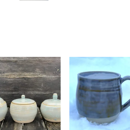
RAAMILINE SUHKRUTOOS
KRUUS KERAAMILINE KÄS
€
35.00
€
20.00