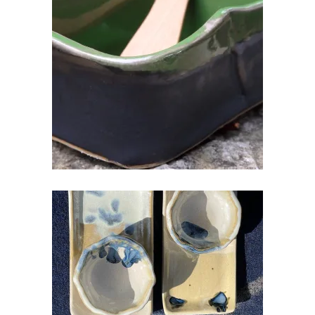
VÕIPAKIHOIDJA
€
20.00
SUSHI ALUS KOOS SOJA
KAUSIKESEGA
€
18.00