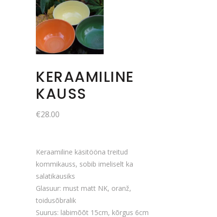
KERAAMILINE
KAUSS
€
28.00
Keraamiline käsitööna treitud
kommikauss, sobib imeliselt ka
salatikausiks
Glasuur: must matt NK, oranž,
toidusõbralik
Suurus: läbimõõt 15cm, kõrgus 6cm