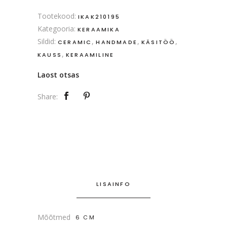
Tootekood:
IKAK210195
Kategooria:
KERAAMIKA
Sildid:
,
,
,
CERAMIC
HANDMADE
KÄSITÖÖ
,
KAUSS
KERAAMILINE
Laost otsas
Share:
LISAINFO
Mõõtmed
6 CM