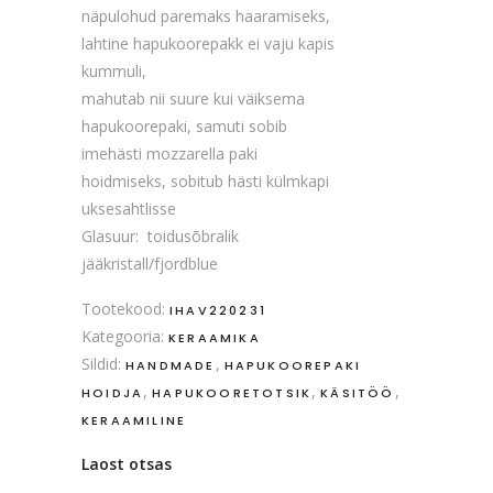
näpulohud paremaks haaramiseks,
lahtine hapukoorepakk ei vaju kapis
kummuli,
mahutab nii suure kui väiksema
hapukoorepaki, samuti sobib
imehästi mozzarella paki
hoidmiseks, sobitub hästi külmkapi
uksesahtlisse
Glasuur: toidusõbralik
jääkristall/fjordblue
Tootekood:
IHAV220231
Kategooria:
KERAAMIKA
Sildid:
,
HANDMADE
HAPUKOOREPAKI
,
,
,
HOIDJA
HAPUKOORETOTSIK
KÄSITÖÖ
KERAAMILINE
Laost otsas