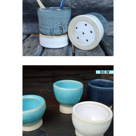
€
18.00
NEW
KERAAMILINE MUNATOPS
€
10.00