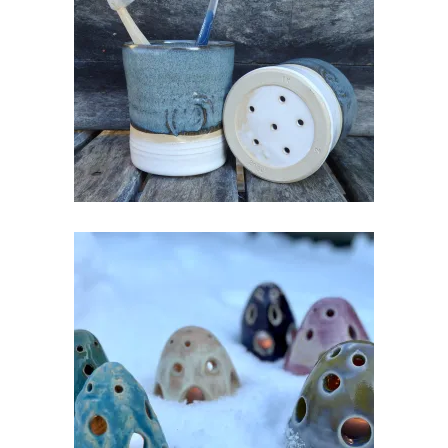
HAMBAHARJATOTSIK
€
18.00
KERAAMILINE LATERN TEEKÜÜNLALE
€
20.00