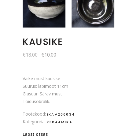
KAUSIKE
Algne
Current
€
18.00
€
10.00
hind
price
oli:
is:
€18.00.
€10.00.
Väike must kausike
Suurus: läbimõõt 11cm
Glasuur: Särav must
Toidusõbralik.
Tootekood:
IKAV200034
Kategooria:
KERAAMIKA
Laost otsas