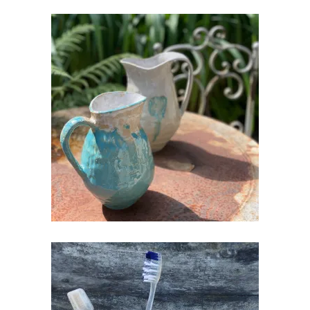
KERAAMILINE PIIMA- VÕI
MORSIKANN
€
30.00