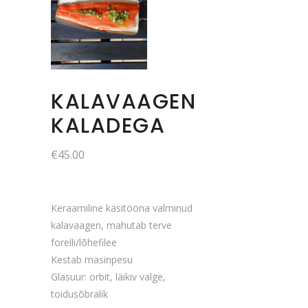
KALAVAAGEN
KALADEGA
€
45.00
Keraamiline käsitööna valminud
kalavaagen, mahutab terve
forelli/lõhefilee
Kestab masinpesu
Glasuur: orbit, läikiv valge,
toidusõbralik