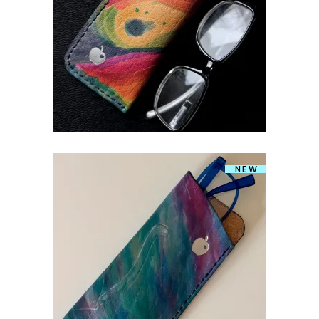
€
29.90
NEW
PRILLITASKU KASS
€
29.90