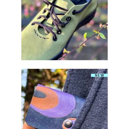
EHTSAST NAHAST KÄSITÖÖ
TENNISED
€
175.00
NEW
RAHA/KAARDITASKU OVAALID
€
25.00