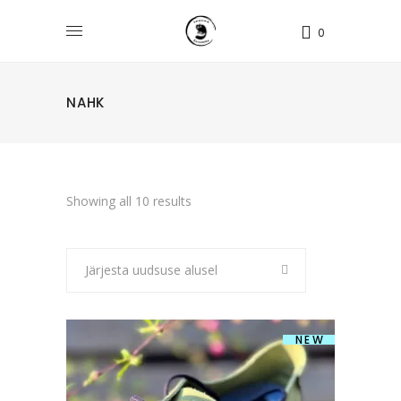
0
NAHK
Sorted
Showing all 10 results
by
Järjesta uudsuse alusel
latest
NEW