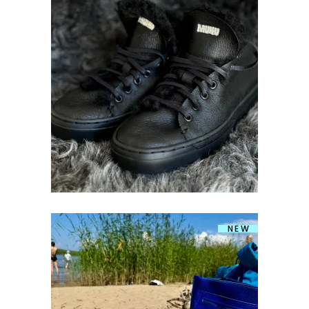
LAMBANAHKSED TENNISED
€
249.00
NEW
TENNISTE TÖÖTUBA
€
149.00